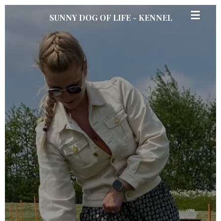
Ga
SUNNY DOG OF LIFE - KENNEL
direct
naar
de
hoofdinhoud