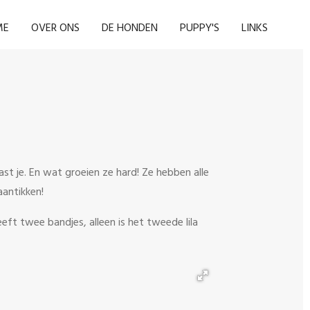
ME
OVER ONS
DE HONDEN
PUPPY'S
LINKS
st je. En wat groeien ze hard! Ze hebben alle
aantikken!
eeft twee bandjes, alleen is het tweede lila