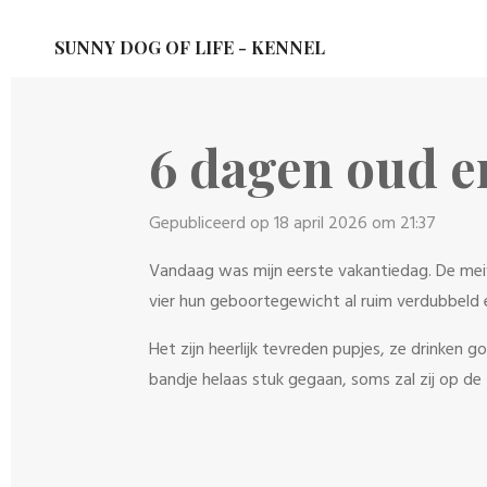
Ga
SUNNY DOG OF LIFE - KENNEL
direct
naar
de
6 dagen oud e
hoofdinhoud
Gepubliceerd op 18 april 2026 om 21:37
Vandaag was mijn eerste vakantiedag. De meiva
vier hun geboortegewicht al ruim verdubbeld e
Het zijn heerlijk tevreden pupjes, ze drinken g
bandje helaas stuk gegaan, soms zal zij op d