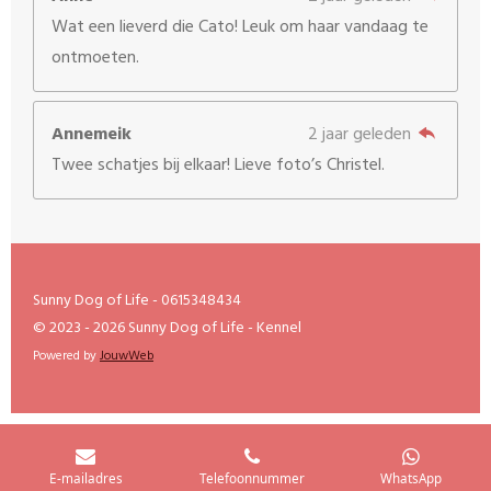
Wat een lieverd die Cato! Leuk om haar vandaag te
ontmoeten.
Annemeik
2 jaar geleden
Twee schatjes bij elkaar! Lieve foto’s Christel.
Sunny Dog of Life - 0615348434
© 2023 - 2026 Sunny Dog of Life - Kennel
Powered by
JouwWeb
E-mailadres
Telefoonnummer
WhatsApp